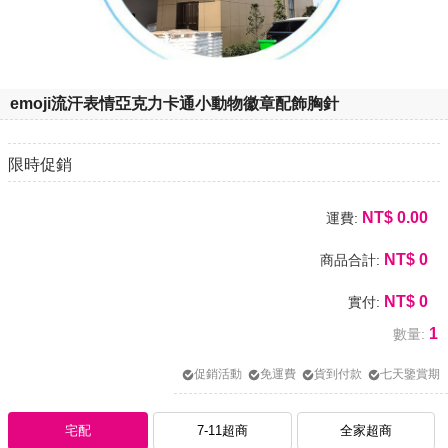
emoji流汗表情亞克力卡通小動物徽章配飾胸針
限時促銷
NT$
0.00
運費:
NT$
0
商品合計:
NT$
0
實付:
1
數量:
促銷活動
免運費
貨到付款
七天鑒賞期
宅配
7-11超商
全家超商