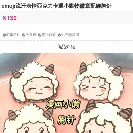
emoji流汗表情亞克力卡通小動物徽章配飾胸針
NT$0
促銷活動
免運費
貨到付款
七天鑒賞期
商品介紹